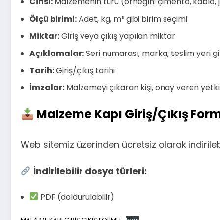
Cinsi:
Malzemenin türü (örneğin: çimento, kablo, 
Ölçü birimi:
Adet, kg, m³ gibi birim seçimi
Miktar:
Giriş veya çıkış yapılan miktar
Açıklamalar:
Seri numarası, marka, teslim yeri gib
Tarih:
Giriş/çıkış tarihi
İmzalar:
Malzemeyi çıkaran kişi, onay veren yetkil
Malzeme Kapı Giriş/Çıkış Form
Web sitemiz üzerinden ücretsiz olarak indirile
İndirilebilir dosya türleri:
PDF (doldurulabilir)
MALZEME KAPI GİRİŞ ÇIKIŞ FORMU
İndir