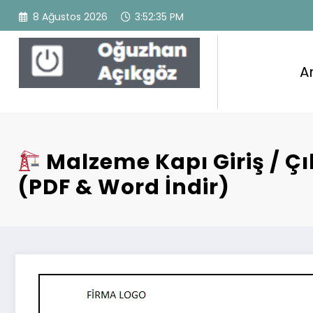
İçeriğe
8 Ağustos 2026
3:52:36 PM
atla
A
Oğuzhan Açıkgöz
WordPress Theme
Malzeme Kapı Giriş / Ç
(PDF & Word İndir)