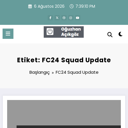
İçeriğe
6 Ağustos 2026
7:39:11 PM
atla
Oğuzhan Açıkgöz
WordPress Theme
Etiket: FC24 Squad Update
Başlangıç
FC24 Squad Update