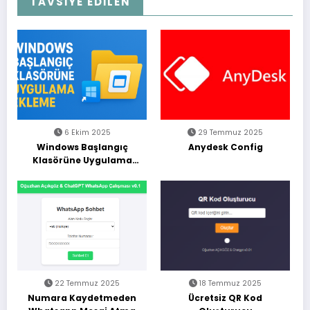
TAVSİYE EDİLEN
6 Ekim 2025
29 Temmuz 2025
Windows Başlangıç
Anydesk Config
Klasörüne Uygulama
Ekleme (Adım Adım
Rehber)
22 Temmuz 2025
18 Temmuz 2025
Numara Kaydetmeden
Ücretsiz QR Kod