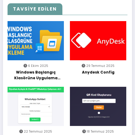
TAVSİYE EDİLEN
6 Ekim 2025
29 Temmuz 2025
Windows Başlangıç
Anydesk Config
Klasörüne Uygulama
Ekleme (Adım Adım
Rehber)
22 Temmuz 2025
18 Temmuz 2025