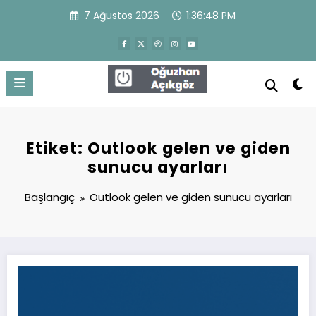
İçeriğe
7 Ağustos 2026
1:36:48 PM
atla
Oğuzhan Açıkgöz
WordPress Theme
Etiket: Outlook gelen ve giden
sunucu ayarları
Başlangıç
Outlook gelen ve giden sunucu ayarları