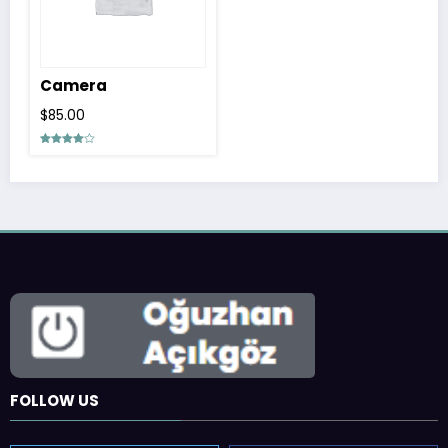
Camera
$
85.00
5
üzerinden
4.00
oy aldı
FOLLOW US