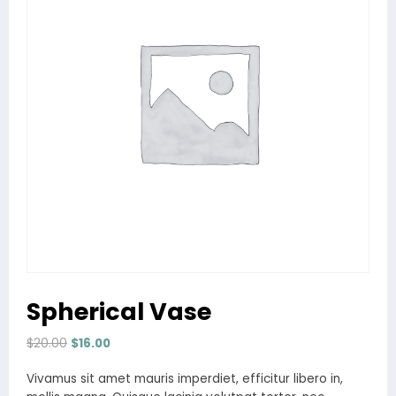
Spherical Vase
Orijinal
Şu
$
20.00
$
16.00
fiyat:
andaki
Vivamus sit amet mauris imperdiet, efficitur libero in,
$20.00.
fiyat: