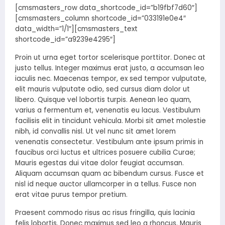
[cmsmasters_row data_shortcode_id=”b19fbf7d60″]
[cmsmasters_column shortcode_id=”033191e0e4″
data_width=”1/1″][cmsmasters_text
shortcode_id=”a9239e4295″]
Proin ut urna eget tortor scelerisque porttitor. Donec at
justo tellus. Integer maximus erat justo, a accumsan leo
iaculis nec. Maecenas tempor, ex sed tempor vulputate,
elit mauris vulputate odio, sed cursus diam dolor ut
libero. Quisque vel lobortis turpis. Aenean leo quam,
varius a fermentum et, venenatis eu lacus. Vestibulum
facilisis elit in tincidunt vehicula. Morbi sit amet molestie
nibh, id convallis nisl. Ut vel nunc sit amet lorem
venenatis consectetur. Vestibulum ante ipsum primis in
faucibus orci luctus et ultrices posuere cubilia Curae;
Mauris egestas dui vitae dolor feugiat accumsan.
Aliquam accumsan quam ac bibendum cursus. Fusce et
nisl id neque auctor ullamcorper in a tellus. Fusce non
erat vitae purus tempor pretium.
Praesent commodo risus ac risus fringilla, quis lacinia
felis lobortis. Donec maximus sed leo a rhoncus. Mauris