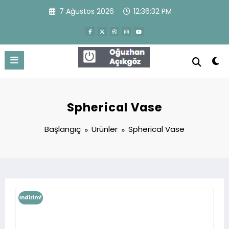
İçeriğe
7 Ağustos 2026
12:36:33 PM
atla
Oğuzhan Açıkgöz
WordPress Theme
Spherical Vase
Başlangıç
Ürünler
Spherical Vase
İndirim!