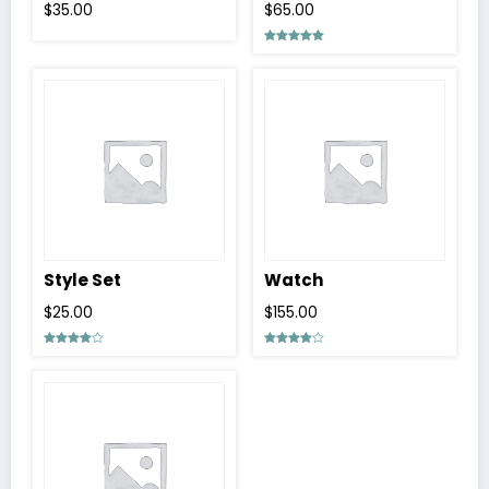
$
35.00
$
65.00
5 üzerinden
5.00
oy aldı
Style Set
Watch
$
25.00
$
155.00
5
5
üzerinden
üzerinden
4.00
4.00
oy aldı
oy aldı