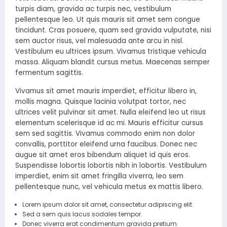
turpis diam, gravida ac turpis nec, vestibulum
pellentesque leo. Ut quis mauris sit amet sem congue
tincidunt. Cras posuere, quam sed gravida vulputate, nisi
sem auctor risus, vel malesuada ante arcu in nisl.
Vestibulum eu ultrices ipsum. Vivamus tristique vehicula
massa. Aliquam blandit cursus metus. Maecenas semper
fermentum sagittis.
Vivamus sit amet mauris imperdiet, efficitur libero in,
mollis magna. Quisque lacinia volutpat tortor, nec
ultrices velit pulvinar sit amet. Nulla eleifend leo ut risus
elementum scelerisque id ac mi. Mauris efficitur cursus
sem sed sagittis. Vivamus commodo enim non dolor
convallis, porttitor eleifend urna faucibus. Donec nec
augue sit amet eros bibendum aliquet id quis eros.
Suspendisse lobortis lobortis nibh in lobortis. Vestibulum
imperdiet, enim sit amet fringilla viverra, leo sem
pellentesque nunc, vel vehicula metus ex mattis libero.
Lorem ipsum dolor sit amet, consectetur adipiscing elit.
Sed a sem quis lacus sodales tempor.
Donec viverra erat condimentum gravida pretium.