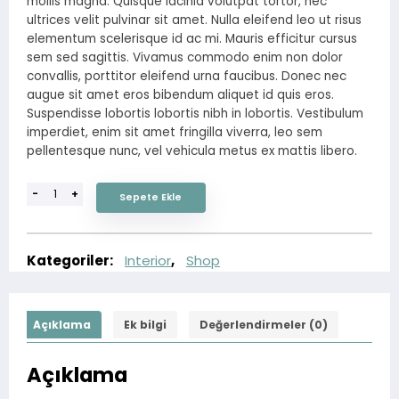
mollis magna. Quisque lacinia volutpat tortor, nec
$16.00.
ultrices velit pulvinar sit amet. Nulla eleifend leo ut risus
elementum scelerisque id ac mi. Mauris efficitur cursus
sem sed sagittis. Vivamus commodo enim non dolor
convallis, porttitor eleifend urna faucibus. Donec nec
augue sit amet eros bibendum aliquet id quis eros.
Suspendisse lobortis lobortis nibh in lobortis. Vestibulum
imperdiet, enim sit amet fringilla viverra, leo sem
pellentesque nunc, vel vehicula metus ex mattis libero.
-
+
Sepete Ekle
Kategoriler:
Interior
,
Shop
Açıklama
Ek bilgi
Değerlendirmeler (0)
Açıklama