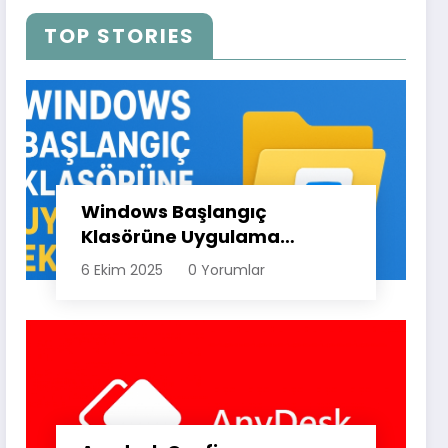
TOP STORIES
Windows Başlangıç
Klasörüne Uygulama
Ekleme (Adım Adım
6 Ekim 2025
0 Yorumlar
Rehber)