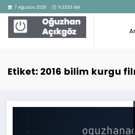
İçeriğe
7 Ağustos 2026
9:33:53 AM
atla
A
Oğuzhan Açıkgöz
WordPress Theme
Etiket: 2016 bilim kurgu fi