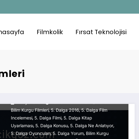
nasayfa
Filmkolik
Fırsat Teknolojisi
lmleri
FILMKOLIK
5.Dalga (2016)
Hanyonetici
16 Temmuz 2025
2016
,
,
Bilim Kurgu Filmleri
5. Dalga 2016
5. Dalga Film
,
,
Incelemesi
5. Dalga Filmi
5. Dalga Kitap
,
,
,
Uyarlaması
5. Dalga Konusu
5. Dalga Ne Anlatıyor
,
,
5. Dalga Oyuncuları
5. Dalga Yorum
Bilim Kurgu