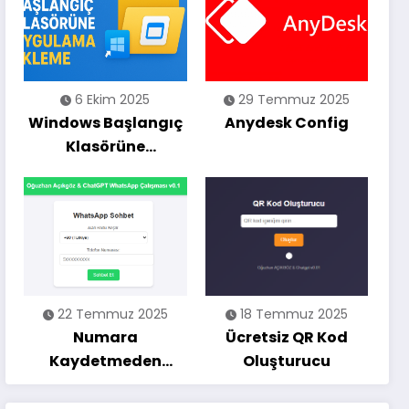
6 Ekim 2025
29 Temmuz 2025
Windows Başlangıç
Anydesk Config
Klasörüne
Uygulama Ekleme
(Adım Adım Rehber)
22 Temmuz 2025
18 Temmuz 2025
Numara
Ücretsiz QR Kod
Kaydetmeden
Oluşturucu
Whatsapp Mesaj
Atma