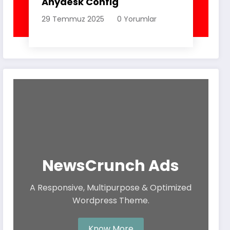
Anydesk Config
29 Temmuz 2025
0 Yorumlar
NewsCrunch Ads
A Responsive, Multipurpose & Optimized
Wordpress Theme.
Know More