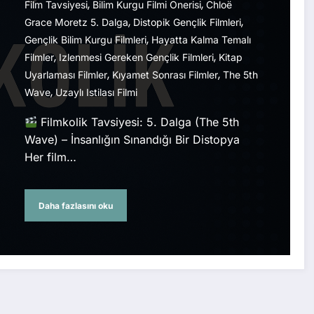
,
,
Film Tavsiyesi
Bilim Kurgu Filmi Önerisi
Chloë
,
,
Grace Moretz 5. Dalga
Distopik Gençlik Filmleri
,
Gençlik Bilim Kurgu Filmleri
Hayatta Kalma Temalı
,
,
Filmler
Izlenmesi Gereken Gençlik Filmleri
Kitap
,
,
Uyarlaması Filmler
Kıyamet Sonrası Filmler
The 5th
,
Wave
Uzaylı Istilası Filmi
Filmkolik Tavsiyesi: 5. Dalga (The 5th
Wave) – İnsanlığın Sınandığı Bir Distopya
Her film…
Daha fazlasını oku