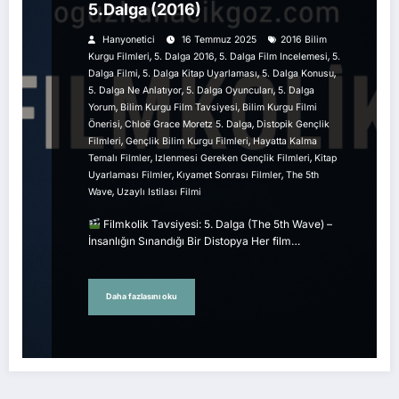
5.Dalga (2016)
Hanyonetici
16 Temmuz 2025
2016 Bilim
,
,
,
Kurgu Filmleri
5. Dalga 2016
5. Dalga Film Incelemesi
5.
,
,
,
Dalga Filmi
5. Dalga Kitap Uyarlaması
5. Dalga Konusu
,
,
5. Dalga Ne Anlatıyor
5. Dalga Oyuncuları
5. Dalga
,
,
Yorum
Bilim Kurgu Film Tavsiyesi
Bilim Kurgu Filmi
,
,
Önerisi
Chloë Grace Moretz 5. Dalga
Distopik Gençlik
,
,
Filmleri
Gençlik Bilim Kurgu Filmleri
Hayatta Kalma
,
,
Temalı Filmler
Izlenmesi Gereken Gençlik Filmleri
Kitap
,
,
Uyarlaması Filmler
Kıyamet Sonrası Filmler
The 5th
,
Wave
Uzaylı Istilası Filmi
Filmkolik Tavsiyesi: 5. Dalga (The 5th Wave) –
İnsanlığın Sınandığı Bir Distopya Her film…
Daha fazlasını oku