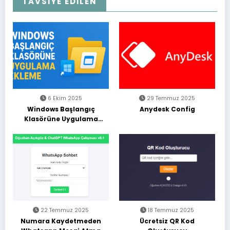
TAVSİYE EDİLEN
6 Ekim 2025
29 Temmuz 2025
Windows Başlangıç
Anydesk Config
Klasörüne Uygulama
Ekleme (Adım Adım
Rehber)
22 Temmuz 2025
18 Temmuz 2025
Numara Kaydetmeden
Ücretsiz QR Kod