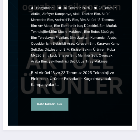
Kaçırılmayacak Kampanyalar!
Hanyonetici
16 Temmuz 2025
23 Temmuz
,
,
,
Aktüel
Airfryer Kampanya
Akıllı Telefon Bim
Akülü
,
,
,
Mercedes Bim
Android Tv Bim
Bim Aktüel 18 Temmuz
,
,
Bim Atv Motor
Bim Elektronik Kaş Düzeltici
Bim Mutfak
,
,
Teknolojileri.bim Slushi Makinesi
Bim Robot Süpürge
,
,
Bim Televizyon Fiyatları
Bim Uzaktan Kumandalı Araba
,
,
Çocuklar Için Elektrikli Araç
Karavan Bim
Karavan Kamp
,
,
Seti.saç Düzleştirici BİM
Kişisel Bakım Ürünleri
Kuba
,
,
,
Mx220 Bim
Lady Shaver Bim
Manikür Seti
Oyuncak
,
,
Araba Bim
Şekillendirici Set
Ucuz Tıraş Makinesi
BİM Aktüel 18 ve 23 Temmuz 2025 Teknoloji ve
Elektronik Ürünler Fırsatları – Kaçırılmayacak
Kampanyalar!…
Daha fazlasını oku