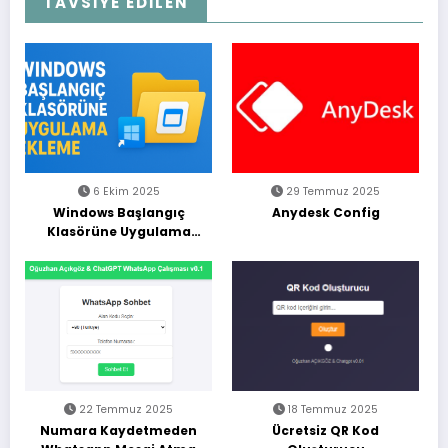
TAVSİYE EDİLEN
6 Ekim 2025
29 Temmuz 2025
Windows Başlangıç
Anydesk Config
Klasörüne Uygulama
Ekleme (Adım Adım
Rehber)
22 Temmuz 2025
18 Temmuz 2025
Numara Kaydetmeden
Ücretsiz QR Kod