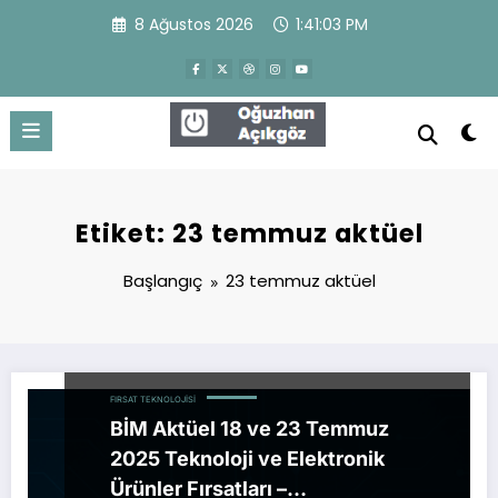
İçeriğe
8 Ağustos 2026
1:41:03 PM
atla
Oğuzhan Açıkgöz
WordPress Theme
Etiket: 23 temmuz aktüel
Başlangıç
23 temmuz aktüel
FIRSAT TEKNOLOJISI
BİM Aktüel 18 ve 23 Temmuz
2025 Teknoloji ve Elektronik
Ürünler Fırsatları –