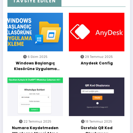
TAVSİYE EDİLEN
6 Ekim 2025
29 Temmuz 2025
Windows Başlangıç
Anydesk Config
Klasörüne Uygulama
Ekleme (Adım Adım
Rehber)
22 Temmuz 2025
18 Temmuz 2025
Numara Kaydetmeden
Ücretsiz QR Kod