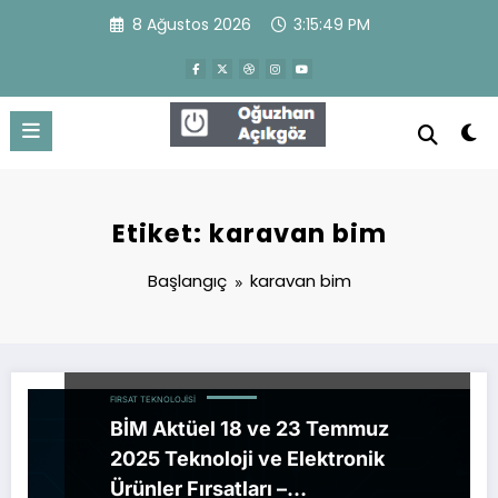
İçeriğe
8 Ağustos 2026
3:15:50 PM
atla
Oğuzhan Açıkgöz
WordPress Theme
Etiket: karavan bim
Başlangıç
karavan bim
FIRSAT TEKNOLOJISI
BİM Aktüel 18 ve 23 Temmuz
2025 Teknoloji ve Elektronik
Ürünler Fırsatları –