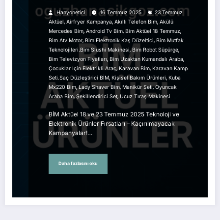
Kaçırılmayacak Kampanyalar!
Hanyonetici
16 Temmuz 2025
23 Temmuz
,
,
,
Aktüel
Airfryer Kampanya
Akıllı Telefon Bim
Akülü
,
,
,
Mercedes Bim
Android Tv Bim
Bim Aktüel 18 Temmuz
,
,
Bim Atv Motor
Bim Elektronik Kaş Düzeltici
Bim Mutfak
,
,
Teknolojileri.bim Slushi Makinesi
Bim Robot Süpürge
,
,
Bim Televizyon Fiyatları
Bim Uzaktan Kumandalı Araba
,
,
Çocuklar Için Elektrikli Araç
Karavan Bim
Karavan Kamp
,
,
Seti.saç Düzleştirici BİM
Kişisel Bakım Ürünleri
Kuba
,
,
,
Mx220 Bim
Lady Shaver Bim
Manikür Seti
Oyuncak
,
,
Araba Bim
Şekillendirici Set
Ucuz Tıraş Makinesi
BİM Aktüel 18 ve 23 Temmuz 2025 Teknoloji ve
Elektronik Ürünler Fırsatları – Kaçırılmayacak
Kampanyalar!…
Daha fazlasını oku