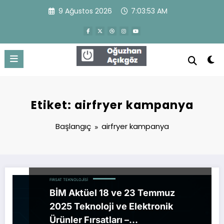
İçeriğe
9 Ağustos 2026
7:03:53 AM
atla
Oğuzhan Açıkgöz
WordPress Theme
Etiket: airfryer kampanya
Başlangıç
airfryer kampanya
FIRSAT TEKNOLOJISI
BİM Aktüel 18 ve 23 Temmuz
2025 Teknoloji ve Elektronik
Ürünler Fırsatları –