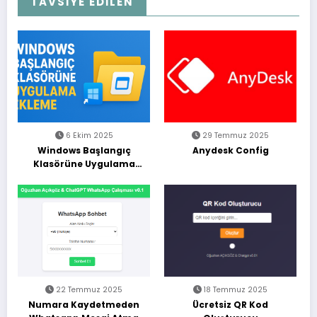
TAVSİYE EDİLEN
6 Ekim 2025
29 Temmuz 2025
Windows Başlangıç
Anydesk Config
Klasörüne Uygulama
Ekleme (Adım Adım
Rehber)
22 Temmuz 2025
18 Temmuz 2025
Numara Kaydetmeden
Ücretsiz QR Kod