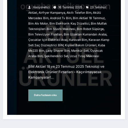
Kaçırılmayacak Kampanyalar!
Hanyonetici
16 Temmuz 2025
23 Temmuz
,
,
,
Aktüel
Airfryer Kampanya
Akıllı Telefon Bim
Akülü
,
,
,
Mercedes Bim
Android Tv Bim
Bim Aktüel 18 Temmuz
,
,
Bim Atv Motor
Bim Elektronik Kaş Düzeltici
Bim Mutfak
,
,
Teknolojileri.bim Slushi Makinesi
Bim Robot Süpürge
,
,
Bim Televizyon Fiyatları
Bim Uzaktan Kumandalı Araba
,
,
Çocuklar Için Elektrikli Araç
Karavan Bim
Karavan Kamp
,
,
Seti.saç Düzleştirici BİM
Kişisel Bakım Ürünleri
Kuba
,
,
,
Mx220 Bim
Lady Shaver Bim
Manikür Seti
Oyuncak
,
,
Araba Bim
Şekillendirici Set
Ucuz Tıraş Makinesi
BİM Aktüel 18 ve 23 Temmuz 2025 Teknoloji ve
Elektronik Ürünler Fırsatları – Kaçırılmayacak
Kampanyalar!…
Daha fazlasını oku